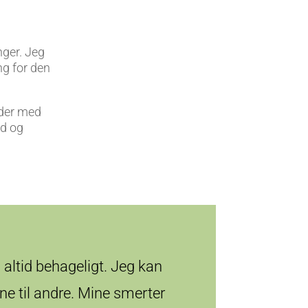
nger. Jeg
ng for den
jder med
ud og
 altid behageligt. Jeg kan
e til andre. Mine smerter