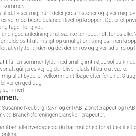
er kommer.
tillid, I viser mig, når I deler jeres historier og giver mig lov
eres vej mod bedre balance i livet og kroppen. Det er et priv
rig tager for givet.
 en god anledning til at sænke tempoet lidt, for os alle. V
 forholde os til alt muligt og umuligt omkring os, men krop
r, at vi lytter til den og det der er i os og giver tid til ro og
at I får en sommer fyldt med smil, glimt i øjet, sol på kind
vor alt går jeres vej, og der bliver plads til bare at være.
 mig til at byde jer velkommen tilbage efter ferien d. 3 au
t bliver en god dag
lig sommer!
mmen.
r Susanne Neuberg Ravn og er RAB Zoneterapeut og RAB
 ved Brancheforeningen Danske Terapeuter.
ar åben alle hverdage og du har mulighed for at bestille tid 
 online.