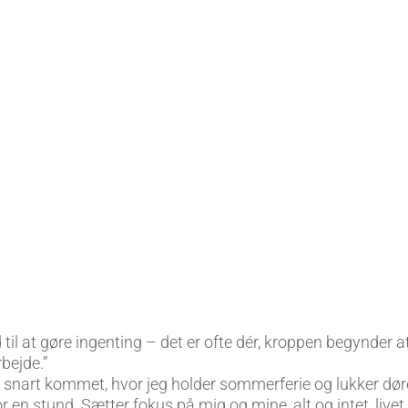
grundmassage, krydret med
d
akupressur og afbalancering af
e
kroppen med hjælp fra de
organrelaterede muskler. Jeg
.
giver også massage til akutte
problemer.
d til at gøre ingenting – det er ofte dér, kroppen begynder at
rbejde.”
n snart kommet, hvor jeg holder sommerferie og lukker døre
or en stund. Sætter fokus på mig og mine, alt og intet, livet