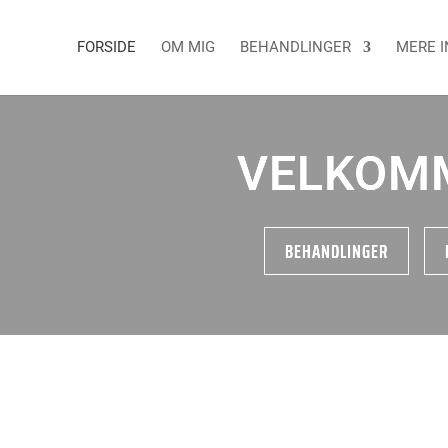
FORSIDE
OM MIG
BEHANDLINGER
MERE I
VELKOM
BEHANDLINGER
Den form for meridianmassage
t
jeg giver, er en rolig,
afstressende behandling. Den
er sammensat ud fra
principperne fra Nordlys