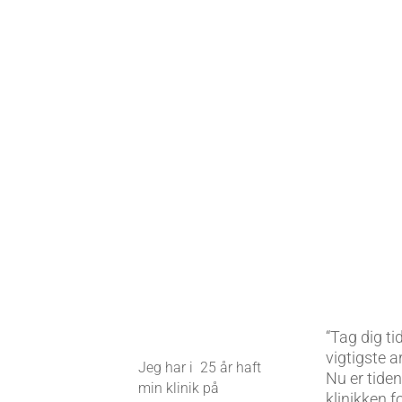
reflekszone. Hvis der er ømhe
i en reflekszone, kan det hæng
sammen med, at en del af
kroppen ikke fungerer optimalt
“Tag dig ti
vigtigste a
Jeg har i 25 år haft
Nu er tide
min klinik på
klinikken f