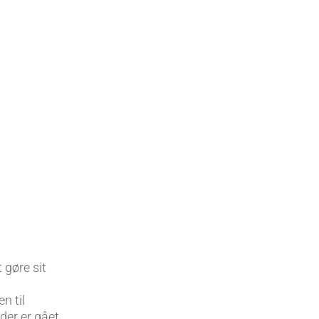
zoneterapien. Jeg giver også
øreakupunktur til
smertebehandling. Nada
bruges ved næsten alle
behandlinger for at hjælpe mine
klienter til at få mere ro i hoved
og krop.
 gøre sit
n til
 der er gået