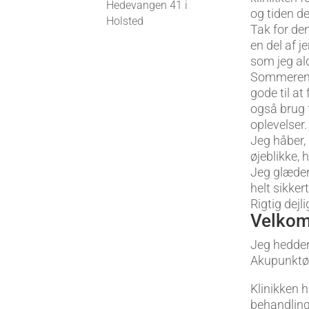
Hedevangen 41 i
og tiden d
Holsted
Tak for den 
en del af j
som jeg ald
Sommeren er
gode til at
også brug fo
oplevelser.
Jeg håber, 
øjeblikke, h
Jeg glæder
helt sikker
Rigtig dej
Velko
Jeg hedde
Akupunktør
Klinikken h
behandling