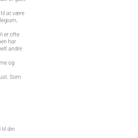
 til at være
ilegium,
i er ofte
pen har
 helt andre
erne og
gust. Som
til din