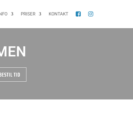
NFO
PRISER
KONTAKT
MEN
BESTIL TID
Akupunkturen bruger jeg ofte
som en hjælp ved akutte
problemer eller som en ekstra
hjælp ved massagen og