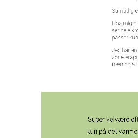
Samtidig e
Hos mig bl
ser hele k
passer kun 
Jeg har en
zoneterapi
træning af
Super velvære eft
kun på det varme