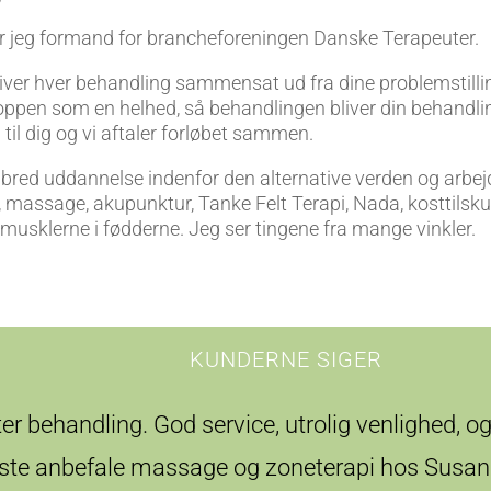
r jeg formand for brancheforeningen Danske Terapeuter.
iver hver behandling sammensat ud fra dine problemstilli
roppen som en helhed, så behandlingen bliver din behandli
til dig og vi aftaler forløbet sammen.
 bred uddannelse indenfor den alternative verden og arbe
, massage, akupunktur, Tanke Felt Terapi, Nada, kosttilsk
 musklerne i fødderne. Jeg ser tingene fra mange vinkler.
KUNDERNE SIGER
er behandling. God service, utrolig venlighed, og
ste anbefale massage og zoneterapi hos Susann