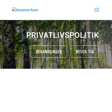
PRIVATLIVSPOLITIK
BEHANDLINGER
BESTIL TID
Privatlivspolitik
Susannes Zoneterapi &
Massage er dataansvarlig for
behandlingen af de
personoplysninger, som jeg